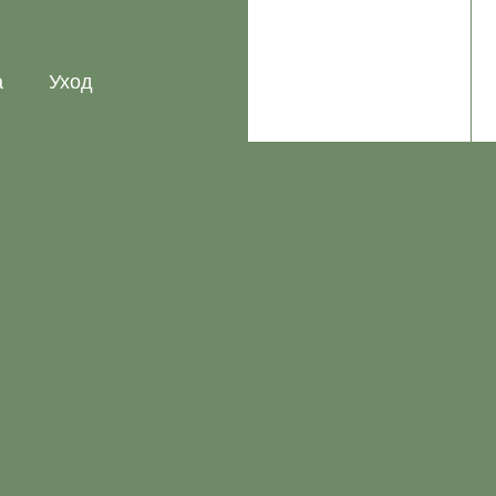
а
Уход