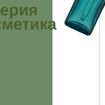
ерия
сметика