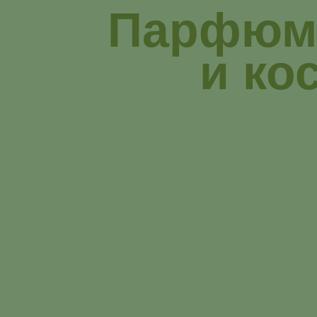
Парфюм
и ко